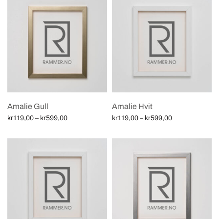
Amalie Gull
Amalie Hvit
Price
Price
kr
119,00
–
kr
599,00
kr
119,00
–
kr
599,00
range:
range:
Velg alternativ
Velg alternativ
kr119,00
kr119,00
through
through
kr599,00
kr599,00