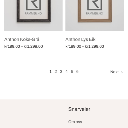
Anthon Koks-Grå
Anthon Lys Eik
Price
Price
kr
189,00
–
kr
1,299,00
kr
189,00
–
kr
1,299,00
range:
range:
Velg alternativ
Velg alternativ
kr189,00
kr189,00
through
through
kr1,299,00
kr1,299,00
1
2
3
4
5
6
Next
Snarveier
Om oss