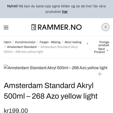
Nyhet!
Nå kan du laste opp egne bilder og se de live! Se våre
produkter
her
0
Hjem
/
Kunstnerutstyr
/
Farger - Maling
/
Akryl maling
Forrige
produkt
/
Amsterdam Standard
/
Amsterdam Standard Akryl
Next
500ml – 268 Azo yellow light
Product
Amsterdam Standard Akryl
500ml – 268 Azo yellow light
kr
199,00