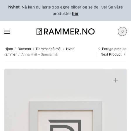
Nyhet!
Nå kan du laste opp egne bilder og se de live! Se våre
produkter
her
0
Forrige produkt
Hjem
/
Rammer
/
Rammer på mål
/
Hvite
rammer
/
Anna Hvit – Spesialmål
Next Product