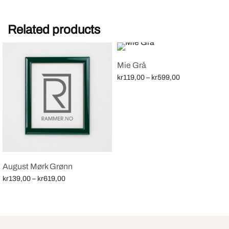
Related products
Mie Grå
Price
kr
119,00
–
kr
599,00
range:
Velg alternativ
kr119,00
through
kr599,00
August Mørk Grønn
Price
kr
139,00
–
kr
619,00
range:
Velg alternativ
kr139,00
through
kr619,00