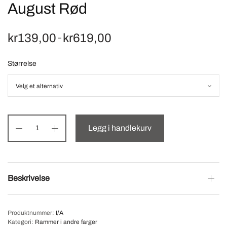
August Rød
kr
139,00
kr
619,00
Price
–
range:
kr139,00
Størrelse
through
kr619,00
Legg i handlekurv
Beskrivelse
Produktnummer:
I/A
Kategori:
Rammer i andre farger