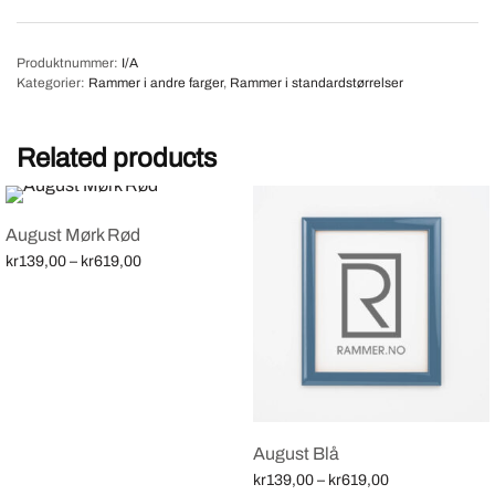
Produktnummer:
I/A
Kategorier:
Rammer i andre farger
,
Rammer i standardstørrelser
Related products
August Mørk Rød
Price
kr
139,00
–
kr
619,00
range:
Velg alternativ
kr139,00
through
kr619,00
August Blå
Price
kr
139,00
–
kr
619,00