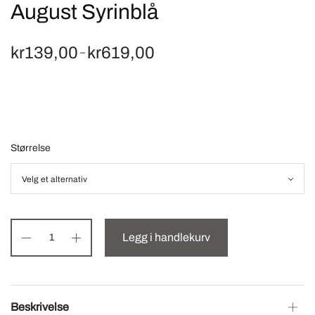
August Syrinblå
kr
139,00
kr
619,00
Price
–
range:
kr139,00
through
kr619,00
Størrelse
Legg i handlekurv
Beskrivelse