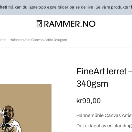
het!
Nå kan du laste opp egne bilder og se de live! Se våre produkter
erret – Hahnemuhle Canvas Artist 340gsm
FineArt lerret
340gsm
kr
99,00
Hahnemühle Canvas Artist 34
Det er laget av en blanding