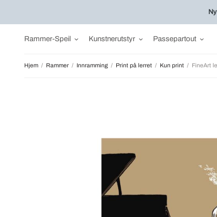
Ny
Rammer-Speil
Kunstnerutstyr
Passepartout
Hjem
/
Rammer
/
Innramming
/
Print på lerret
/
Kun print
/
FineArt l