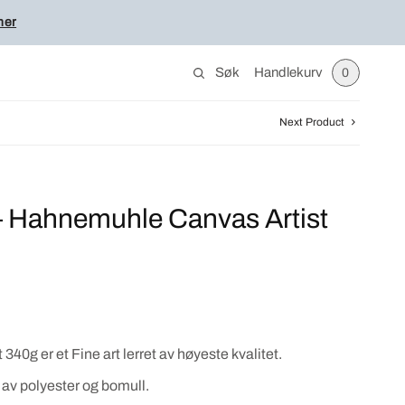
her
Søk
Handlekurv
0
Next Product
 – Hahnemuhle Canvas Artist
0g er et Fine art lerret av høyeste kvalitet.
 av polyester og bomull.