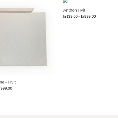
Anthon Hvit
Price
kr
139,00
–
kr
999,00
range:
Velg alternativ
kr139,00
through
kr999,00
e – Hvit
Price
r
999,00
range:
iv
kr349,00
through
kr999,00