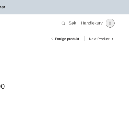
her
Søk
Handlekurv
0
Forrige produkt
Next Product
00
Price
range:
kr139,00
through
kr999,00