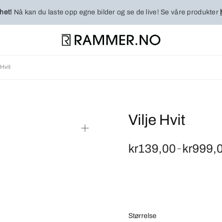
het!
Nå kan du laste opp egne bilder og se de live! Se våre produkter
 Hvit
Vilje Hvit
kr
139,00
kr
999,
–
Størrelse