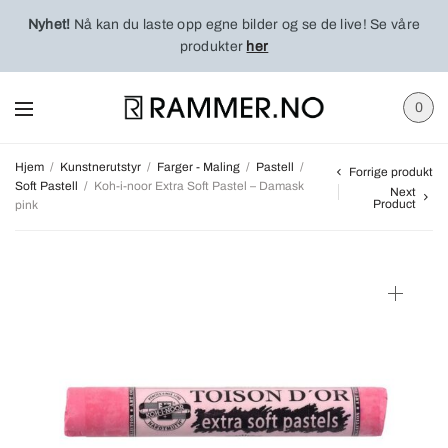
Nyhet!
Nå kan du laste opp egne bilder og se de live! Se våre
produkter
her
0
Hjem
/
Kunstnerutstyr
/
Farger - Maling
/
Pastell
/
Forrige produkt
Soft Pastell
/
Koh-i-noor Extra Soft Pastel – Damask
Next
Product
pink