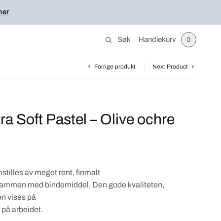
her
Søk
Handlekurv
0
Forrige produkt
Next Product
ra Soft Pastel – Olive ochre
mstilles av meget rent, finmalt
sammen med bindemiddel, Den gode kvaliteten,
en vises på
 på arbeidet.