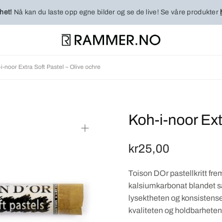
het!
Nå kan du laste opp egne bilder og se de live! Se våre produkter
i-noor Extra Soft Pastel – Olive ochre
Koh-i-noor Ext
kr
25,00
Toison DOr pastellkritt fre
kalsiumkarbonat blandet 
lysektheten og konsistens
kvaliteten og holdbarheten