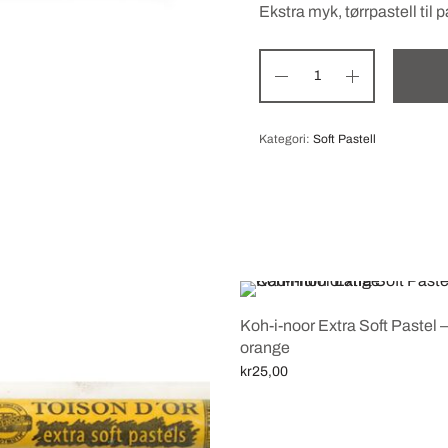
Ekstra myk, tørrpastell til 
Kategori:
Soft Pastell
Koh-i-noor Extra Soft Pastel
orange
kr
25,00
Legg i handlekurv