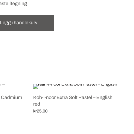
pastelltegning
Legg i handlekurv
 – Cadmium
Koh-i-noor Extra Soft Pastel – English
red
kr
25,00
Legg i handlekurv