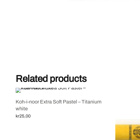
Related products
Koh-i-noor Extra Soft Pastel – Titanium
white
kr
25,00
Legg i handlekurv