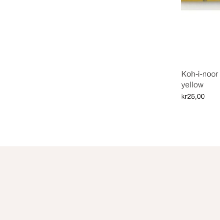
Koh-i-noor 
yellow
kr
25,00
Legg i handl