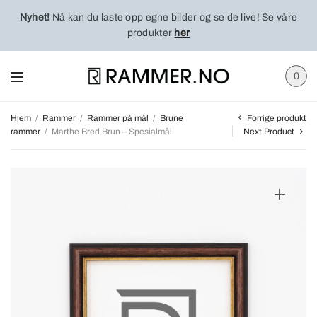
Nyhet!
Nå kan du laste opp egne bilder og se de live! Se våre
produkter
her
0
Forrige produkt
Hjem
/
Rammer
/
Rammer på mål
/
Brune
rammer
/
Marthe Bred Brun – Spesialmål
Next Product