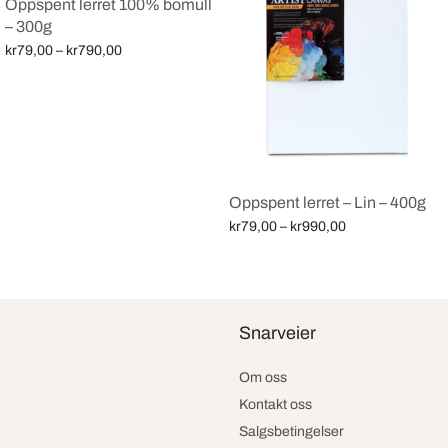
Oppspent lerret 100% bomull
– 300g
Price
kr
79,00
–
kr
790,00
range:
Velg alternativ
kr79,00
through
kr790,00
Oppspent lerret – Lin – 400g
Price
kr
79,00
–
kr
990,00
range:
Velg alternativ
kr79,00
through
kr990,00
Snarveier
Om oss
Kontakt oss
Salgsbetingelser