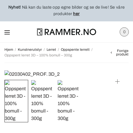
Nyhet!
Nå kan du laste opp egne bilder og se de live! Se våre
produkter
her
0
Hjem
/
Kunstnerutstyr
/
Lerret
/
Oppspente lerrett
/
Forrige
produkt
Oppspent lerret 3D – 100% bomull – 300g