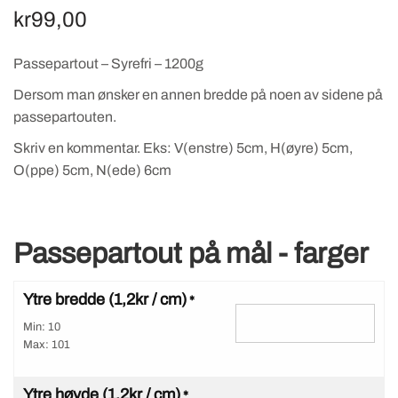
kr
99,00
Passepartout – Syrefri – 1200g
Dersom man ønsker en annen bredde på noen av sidene på
passepartouten.
Skriv en kommentar. Eks: V(enstre) 5cm, H(øyre) 5cm,
O(ppe) 5cm, N(ede) 6cm
Passepartout på mål - farger
Ytre bredde (1,2kr / cm)
*
Min: 10
Max: 101
Ytre høyde (1,2kr / cm)
*