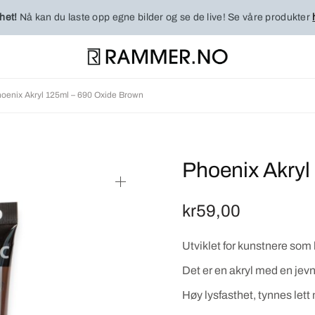
het!
Nå kan du laste opp egne bilder og se de live! Se våre produkter
oenix Akryl 125ml – 690 Oxide Brown
Phoenix Akryl
kr
59,00
Utviklet for kunstnere som kr
Det er en akryl med en jevn
Høy lysfasthet, tynnes lett 