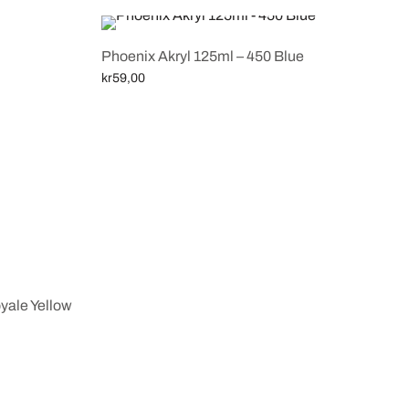
Phoenix Akryl 125ml – 450 Blue
kr
59,00
Legg i handlekurv
yale Yellow