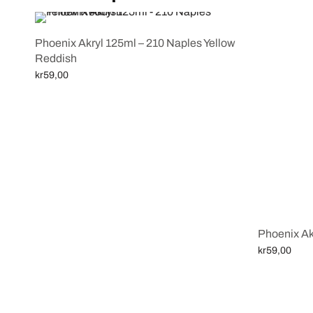
Phoenix Akryl 125ml – 210 Naples Yellow
Reddish
kr
59,00
Legg i handlekurv
Phoenix Ak
kr
59,00
Legg i handl