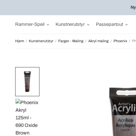
Ny
Rammer-Speil
Kunstnerutstyr
Passepartout
Hjem
/
Kunstnerutstyr
/
Farger - Maling
/
Akryl maling
/
Phoenix
/
Ph