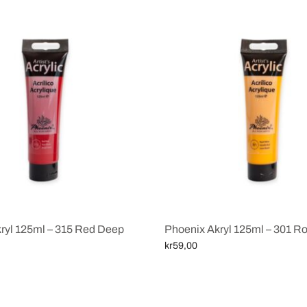
ryl 125ml – 315 Red Deep
Phoenix Akryl 125ml – 301 Ro
kr
59,00
ekurv
Legg i handlekurv