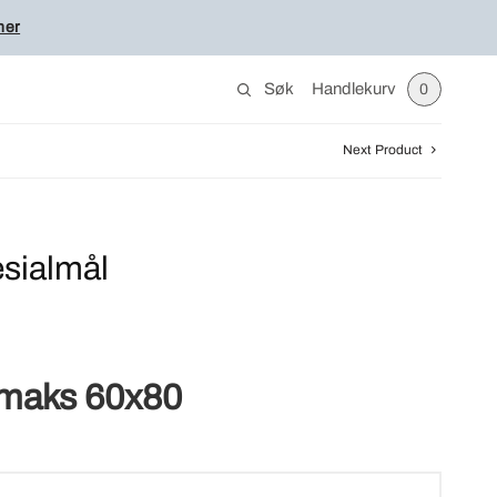
her
Søk
Handlekurv
0
Next Product
esialmål
 maks 60x80