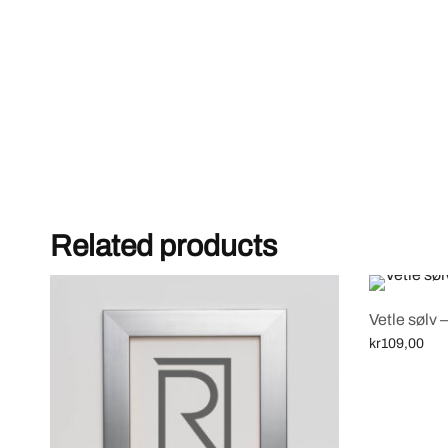
Related products
Vetle sølv 
kr
109,00
Select optio