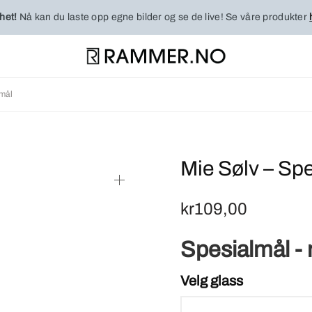
het!
Nå kan du laste opp egne bilder og se de live! Se våre produkter
lmål
Mie Sølv – Sp
kr
109,00
Spesialmål -
Velg glass