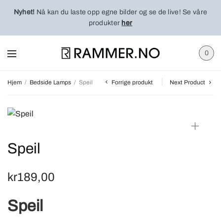
Nyhet!
Nå kan du laste opp egne bilder og se de live! Se våre
produkter
her
0
Forrige produkt
Hjem
/
Bedside Lamps
/
Speil
Next Product
Speil
kr
189,00
Speil