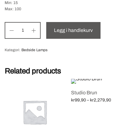
Min: 15
Max: 100
Legg i handlekurv
Kategori:
Bedside Lamps
Related products
Studio Brun
Price
kr
99,90
–
kr
2,279,90
range:
Velg alternativ
kr99,90
through
kr2,279,90