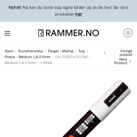
Nyhet!
Nå kan du laste opp egne bilder og se de live! Se våre
produkter
her
0
Hjem
/
Kunstnerutstyr
/
Farger - Maling
/
Tusj
/
Forrige
produkt
Posca – Medium 1,8-2,5mm
/
Uni POSCA PC-5M –
Next
Medium 1,8-2,5mm – 1 White
Product