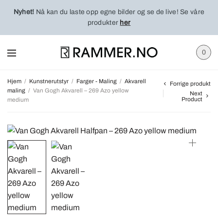
Nyhet!
Nå kan du laste opp egne bilder og se de live! Se våre
produkter
her
0
Hjem
/
Kunstnerutstyr
/
Farger - Maling
/
Akvarell
Forrige produkt
maling
/
Van Gogh Akvarell – 269 Azo yellow
Next
Product
medium