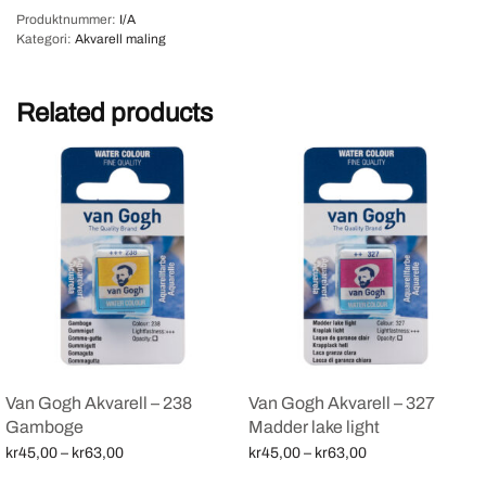
Produktnummer:
I/A
Kategori:
Akvarell maling
Related products
Van Gogh Akvarell – 238
Van Gogh Akvarell – 327
Gamboge
Madder lake light
Price
Price
kr
45,00
–
kr
63,00
kr
45,00
–
kr
63,00
range:
range:
Velg alternativ
Velg alternativ