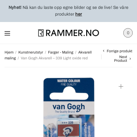
Nyhet!
Nå kan du laste opp egne bilder og se de live! Se våre
produkter
her
0
Forrige produkt
Hjem
/
Kunstnerutstyr
/
Farger - Maling
/
Akvarell
Next
maling
/
Van Gogh Akvarell – 339 Light oxide red
Product