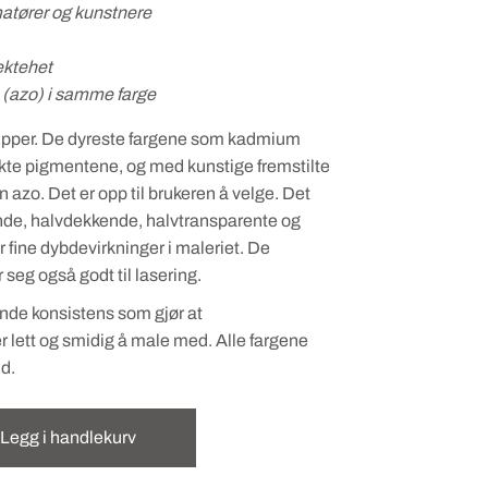
atører og kunstnere
ektehet
 (azo) i samme farge
grupper. De dyreste fargene som kadmium
te pigmentene, og med kunstige fremstilte
zo. Det er opp til brukeren å velge. Det
nde, halvdekkende, halvtransparente og
 fine dybdevirkninger i maleriet. De
seg også godt til lasering.
nde konsistens som gjør at
r lett og smidig å male med. Alle fargene
d.
Legg i handlekurv