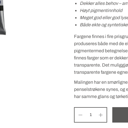
Dekker alles behov – am
Høyt pigmentinnhold
Meget god eller god lys
Både ekte og syntetiske
Fargene finnes i fire pris
produseres både med de ek
pigmentermed betegnelsen a
finnes farger som er dekke
transparente. Det muliggjør
transparente fargene egner 
Malingen har en smørligne
penselstrøkene synes, og e
har samme glans og tørketi