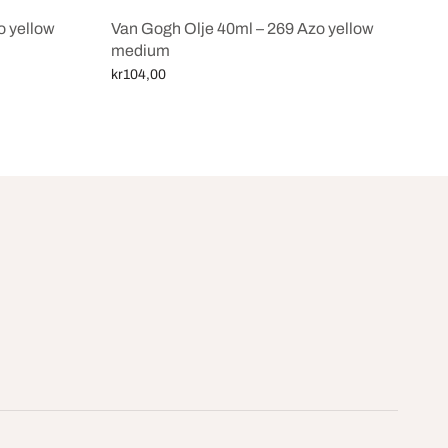
o yellow
Van Gogh Olje 40ml – 269 Azo yellow
medium
kr
104,00
Legg i handlekurv