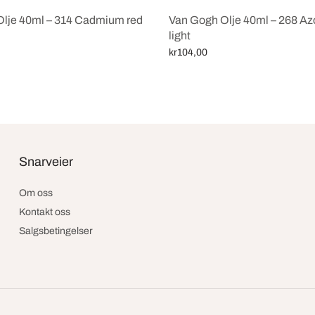
lje 40ml – 314 Cadmium red
Van Gogh Olje 40ml – 268 Az
light
kr
104,00
ekurv
Legg i handlekurv
Snarveier
Om oss
Kontakt oss
Salgsbetingelser