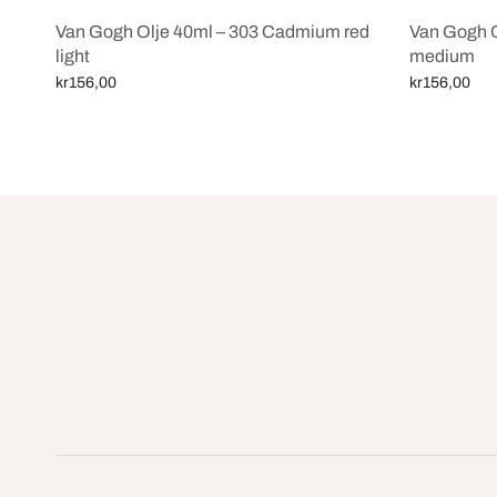
Van Gogh Olje 40ml – 303 Cadmium red
Van Gogh O
light
medium
kr
156,00
kr
156,00
Legg i handlekurv
Legg i handl