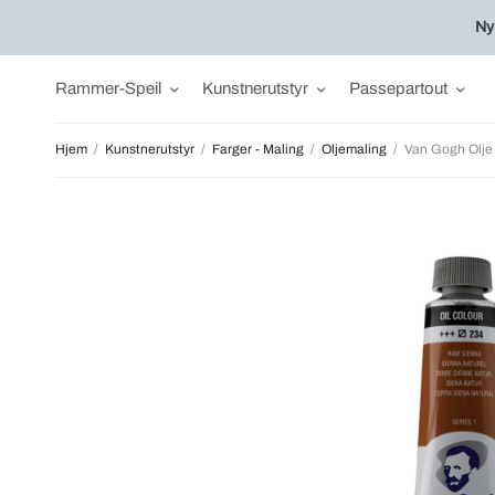
Ny
Rammer-Speil
Kunstnerutstyr
Passepartout
Hjem
/
Kunstnerutstyr
/
Farger - Maling
/
Oljemaling
/
Van Gogh Olje