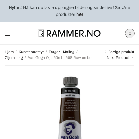
Nyhet!
Nå kan du laste opp egne bilder og se de live! Se våre
produkter
her
0
Forrige produkt
Hjem
/
Kunstnerutstyr
/
Farger - Maling
/
Oljemaling
/
Van Gogh Olje 40ml – 408 Raw umber
Next Product