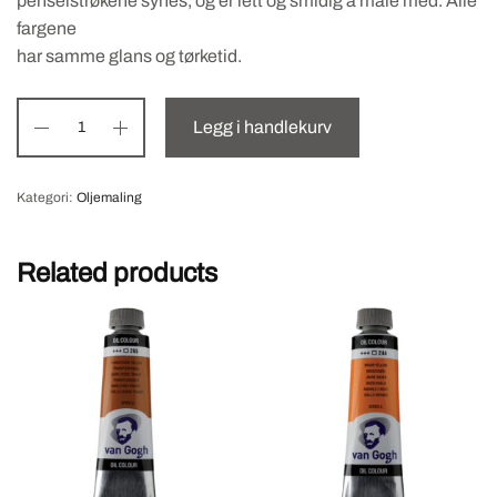
penselstrøkene synes, og er lett og smidig å male med. Alle
fargene
har samme glans og tørketid.
Legg i handlekurv
Kategori:
Oljemaling
Related products