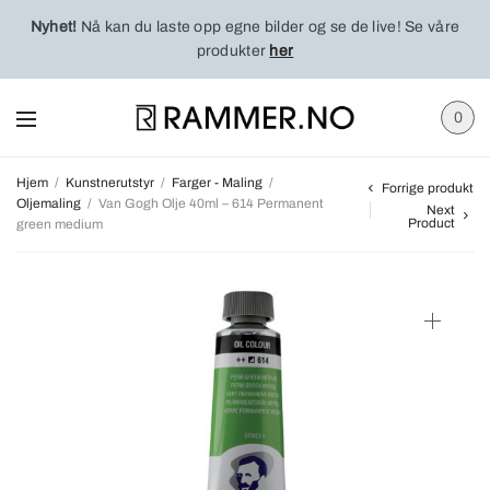
Nyhet!
Nå kan du laste opp egne bilder og se de live! Se våre
produkter
her
0
Hjem
/
Kunstnerutstyr
/
Farger - Maling
/
Forrige produkt
Oljemaling
/
Van Gogh Olje 40ml – 614 Permanent
Next
Product
green medium