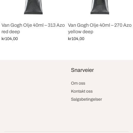
Van Gogh Olje 40ml – 313 Azo
Van Gogh Olje 40ml – 270 Azo
red deep
yellow deep
kr
104,00
kr
104,00
Legg i handlekurv
Legg i handlekurv
Snarveier
Om oss
Kontakt oss
Salgsbetingelser