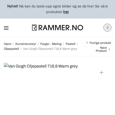
Nyhet!
Nå kan du laste opp egne bilder og se de live! Se våre
produkter
her
0
Forrige produkt
Hjem
/
Kunstnerutstyr
/
Farger - Maling
/
Pastell
/
Next
Oljepastell
/
Van Gogh Oljepastell 718,8 Warm grey
Product