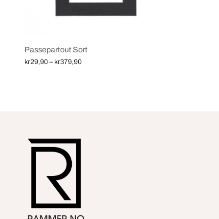
Passepartout Sort
Price
kr
29,90
–
kr
379,90
range:
Velg alternativ
kr29,90
through
kr379,90