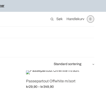
her
Søk
Handlekurv
0
Passepartout Offwhite m/sort
Price
kr
29,90
–
kr
349,90
range:
Velg alternativ
kr29,90
through