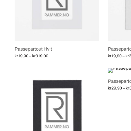
Passepartout Hvit
Passeparto
Price
kr
19,90
–
kr
319,00
kr
19,90
–
kr
3
range:
Velg alternativ
Velg alternat
kr19,90
through
Passeparto
kr319,00
kr
29,90
–
kr
Velg alternat