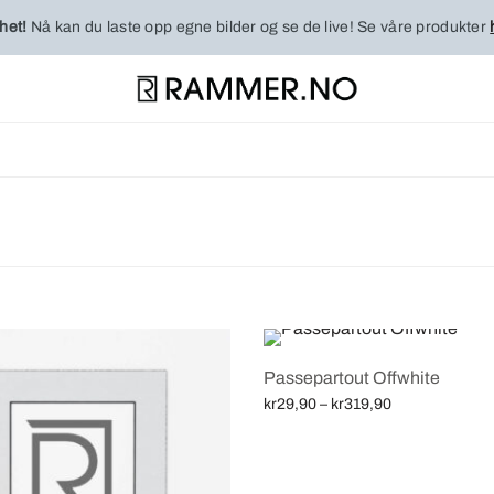
het!
Nå kan du laste opp egne bilder og se de live! Se våre produkter
Passepartout Offwhite
Price
kr
29,90
–
kr
319,90
range:
Velg alternativ
kr29,90
through