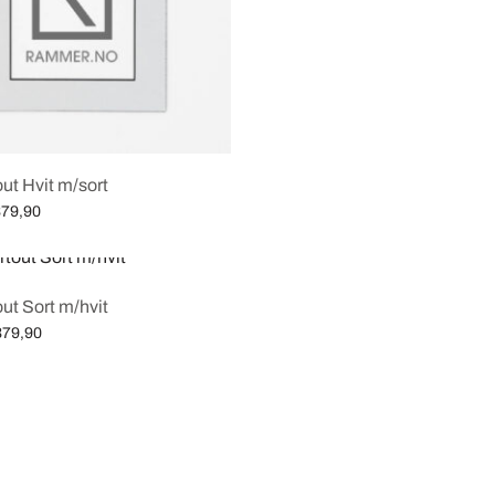
kr319,90
ut Hvit m/sort
Price
79,90
range:
iv
kr19,90
through
ut Sort m/hvit
kr379,90
Price
379,90
range:
iv
kr29,90
through
kr379,90