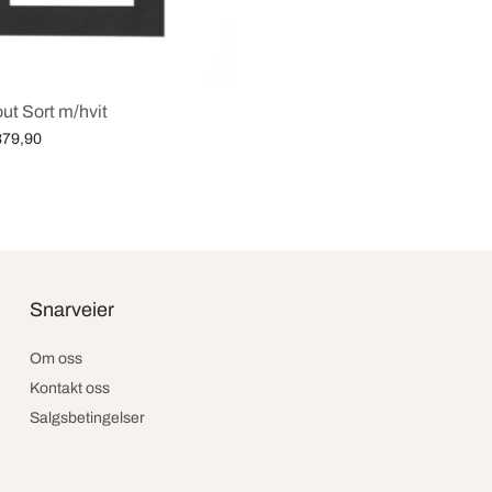
ut Sort m/hvit
Price
379,90
range:
iv
kr29,90
through
kr379,90
Snarveier
Om oss
Kontakt oss
Salgsbetingelser