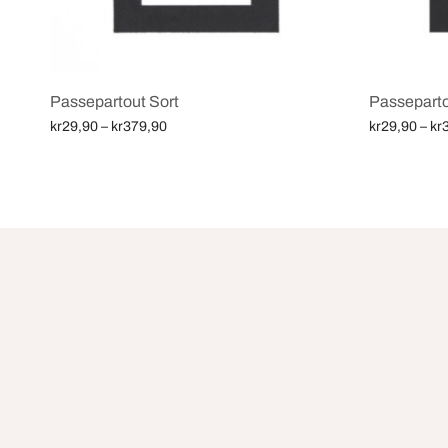
Passepartout Sort
Passeparto
Price
kr
29,90
–
kr
379,90
kr
29,90
–
kr
range:
Velg alternativ
Velg alternat
kr29,90
through
kr379,90