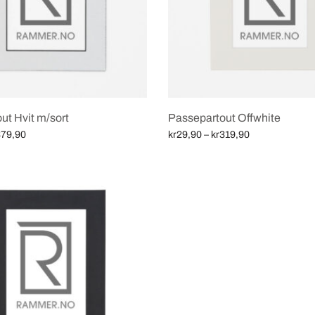
ut Hvit m/sort
Passepartout Offwhite
Price
Price
79,90
kr
29,90
–
kr
319,90
range:
range:
iv
Velg alternativ
kr19,90
kr29,90
through
through
kr379,90
kr319,90