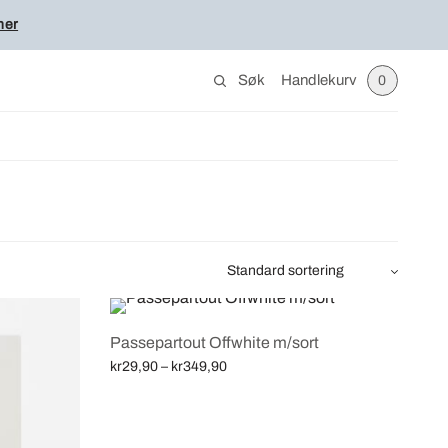
her
Søk
Handlekurv
0
Passepartout Offwhite m/sort
Price
kr
29,90
–
kr
349,90
range:
Velg alternativ
kr29,90
through