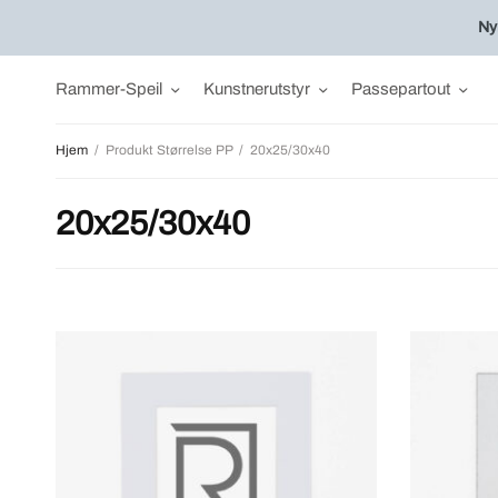
Ny
Rammer-Speil
Kunstnerutstyr
Passepartout
Hjem
/
Produkt Størrelse PP
/
20x25/30x40
20x25/30x40