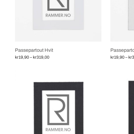
Passepartout Hvit
Passeparto
Price
kr
19,90
–
kr
319,00
kr
19,90
–
kr
3
range:
Velg alternativ
Velg alternat
kr19,90
through
kr319,00